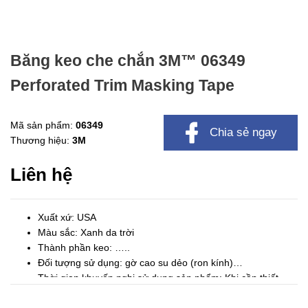
Băng keo che chắn 3M™ 06349
Perforated Trim Masking Tape
Mã sản phẩm:
06349
Chia sẻ ngay
Thương hiệu:
3M
Liên hệ
Xuất xứ: USA
Màu sắc: Xanh da trời
Thành phần keo: …..
Đối tượng sử dụng: gờ cao su dẻo (ron kính)…
Thời gian khuyến nghị sử dụng sản phẩm: Khi cần thiết