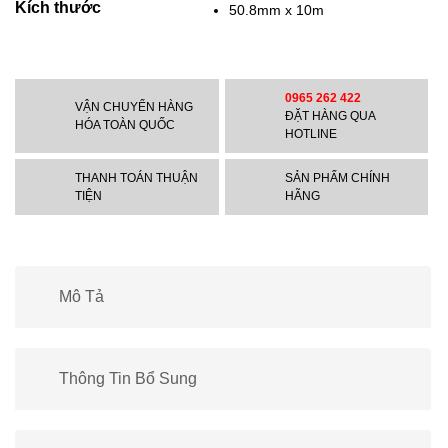
Kích thước
50.8mm x 10m
0965 262 422
VẬN CHUYỂN HÀNG
ĐẶT HÀNG QUA
HÓA TOÀN QUỐC
HOTLINE
THANH TOÁN THUẬN
SẢN PHẨM CHÍNH
TIỆN
HÃNG
Mô Tả
Thông Tin Bổ Sung