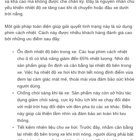
xạ khá cao mà không được che chắn kỹ. Đây là nguyên nhân chủ
yếu khiến nhiệt độ xe tăng cao khi di chuyển hoặc đậu xe dưới
trời nắng.
Một giải pháp toàn diện giúp giải quyết tình trạng này là sử dụng
phim cách nhiệt. Cách này được nhiều khách hàng đánh giá cao
bởi những ưu điểm sau đây:
Ổn định nhiệt độ bên trong xe: Các loại phim cách nhiệt
cho ô tô có khả năng giảm đến 65% nhiệt lượng. Nhờ đó
sản phẩm giúp ổn định và cân bằng lại nhiệt độ bên trong
xe. Việc hạ nhiệt độ xe hơi khi thời tiết nóng đỉnh điểm vừa
đem lại cảm giác mát mẻ, thoải mái vừa đảm bảo sức khỏe
người dùng.
Chống chói sáng khi lái xe: Sản phẩm này còn sở hữu tác
dụng giảm chói sáng, cực kỳ hữu ích khi xe chạy đối diện
với mặt trời hay đối diện với đèn pha từ các xe khác. Điều
này giúp cải thiện tầm nhìn và đảm bảo an toàn khi lưu
thông.
Tiết kiệm nhiên liệu cho xe hơi: Trước đây, nhằm cân bằng
lại nhiệt độ bên trong xe khi trời nóng, người dùng phải bật