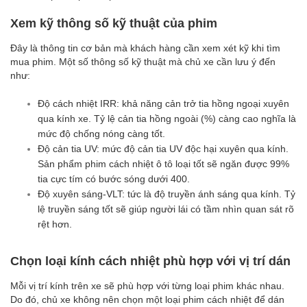
Xem kỹ thông số kỹ thuật của phim
Đây là thông tin cơ bản mà khách hàng cần xem xét kỹ khi tìm
mua phim. Một số thông số kỹ thuật mà chủ xe cần lưu ý đến
như:
Độ cách nhiệt IRR: khả năng cản trở tia hồng ngoại xuyên
qua kính xe. Tỷ lệ cản tia hồng ngoài (%) càng cao nghĩa là
mức độ chống nóng càng tốt.
Độ cản tia UV: mức độ cản tia UV độc hại xuyên qua kính.
Sản phẩm phim cách nhiệt ô tô loại tốt sẽ ngăn được 99%
tia cực tím có bước sóng dưới 400.
Độ xuyên sáng-VLT: tức là độ truyền ánh sáng qua kính. Tỷ
lệ truyền sáng tốt sẽ giúp người lái có tầm nhìn quan sát rõ
rệt hơn.
Chọn loại kính cách nhiệt phù hợp với vị trí dán
Mỗi vị trí kính trên xe sẽ phù hợp với từng loại phim khác nhau.
Do đó, chủ xe không nên chọn một loại phim cách nhiệt để dán