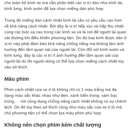
cho toàn bộ kính xe mà cần phân biệt các vị trí dán như kính lái,
kính lưng, kính sườn để lựa chọn miếng dán phù hợp.
Trong đó miếng dán cách nhiệt kính lái cần có yêu cầu cao hơn
về khả năng cách nhiệt. Bởi đây là vị trí tiếp xúc và hấp thụ nhiệt
cùng các bức xạ cao trong các kính xe và là nơi để người lái quan
sát đường khi điều khiển phương tiện. Do đó loại kính được dán ở
vị trí này phải đảm bảo khả năng chống nắng mà không làm ảnh
hưởng đến tầm quan sát của người lái. Còn đối với kính sườn và
kính lưng, đây là các vị trí ít ảnh hưởng đến tầm quan sát của
người lái do đó người dùng có thể lựa chọn miếng cách nhiệt tùy
vào sở thích.
Màu phim
Phim cách nhiệt của xe ô tô không chỉ có 1 màu trắng mà đa
dạng màu sắc khác nhau như đen, xanh biển trong, xám bạc
trong,… với công dụng chống nắng cách nhiệt không có sự chênh
lệch. Do đó tùy theo sở thích cũng như màu sắc của xe ô tô mà
chủ phương tiện có thể chọn lựa màu phim phù hợp.
Không nên chọn phim kém chất lượng