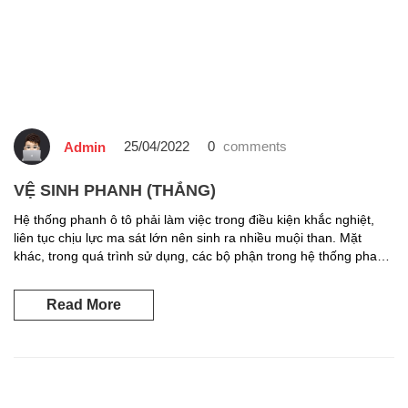
25/04/2022
0
comments
Admin
VỆ SINH PHANH (THẮNG)
Hệ thống phanh ô tô phải làm việc trong điều kiện khắc nghiệt,
liên tục chịu lực ma sát lớn nên sinh ra nhiều muội than. Mặt
khác, trong quá trình sử dụng, các bộ phận trong hệ thống phanh
cũng dễ bị bám bùn đất, bụi bẩn, dầu mỡ… cùng nhiều chất ô
nhiễm khác. Vì […]
Read More