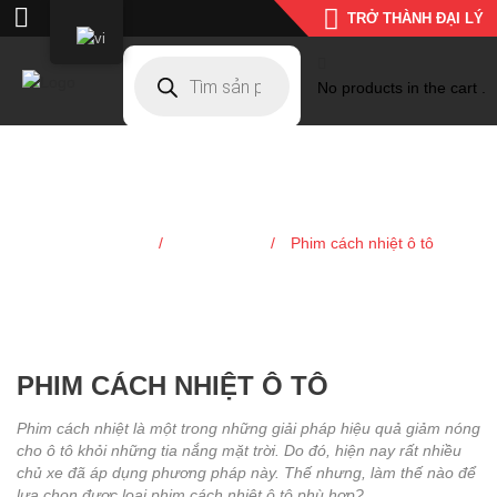
TRỞ THÀNH ĐẠI LÝ
No products in the cart .
Phim
cách nhiệt ô tô
Trang chủ
Giải pháp
/
/
Phim cách nhiệt ô tô
PHIM CÁCH NHIỆT Ô TÔ
Phim cách nhiệt là một trong những giải pháp hiệu quả giảm nóng
cho ô tô khỏi những tia nắng mặt trời. Do đó, hiện nay rất nhiều
chủ xe đã áp dụng phương pháp này. Thế nhưng, làm thế nào để
lựa chọn được loại phim cách nhiệt ô tô phù hợp?