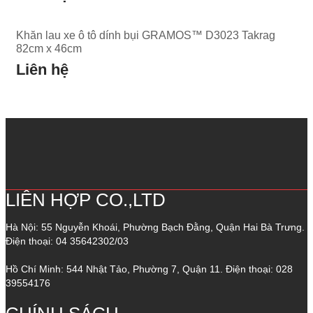
Khăn lau xe ô tô dính bụi GRAMOS™ D3023 Takrag
82cm x 46cm
Liên hệ
LIÊN HỢP CO.,LTD
Hà Nội: 55 Nguyễn Khoái, Phường Bạch Đằng, Quận Hai Bà Trưng.
Điện thoại: 04 35642302/03
Hồ Chí Minh: 544 Nhật Tảo, Phường 7, Quận 11. Điện thoại: 028
39554176