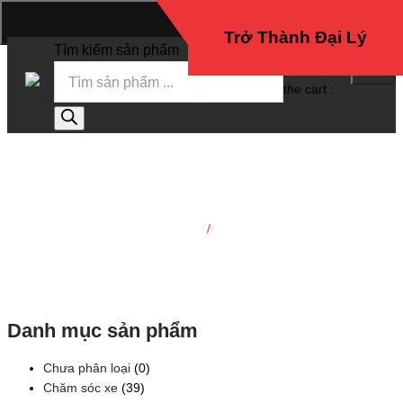
Trở thành đại lý
Trở Thành Đại Lý
Tìm kiếm sản phẩm
No
products in
the cart .
Khăn lau
Trang chủ
/
Khăn lau
Danh mục sản phẩm
Chưa phân loại
(0)
Chăm sóc xe
(39)