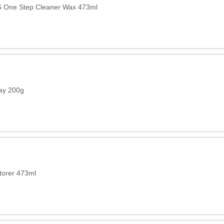
6 One Step Cleaner Wax 473ml
lay 200g
torer 473ml