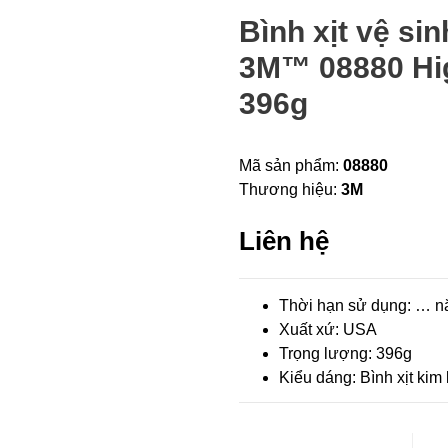
Bình xịt vệ si
3M™ 08880 Hi
396g
Mã sản phẩm:
08880
Thương hiệu:
3M
Liên hệ
Thời hạn sử dụng: … nă
Xuất xứ: USA
Trọng lượng: 396g
Kiểu dáng: Bình xịt kim 
Bình