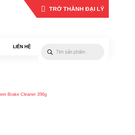
TRỞ THÀNH ĐẠI LÝ
0965 262 422
HOTLINE
LIÊN HỆ
Tìm
kiếm
sản
phẩm
ower Brake Cleaner 396g