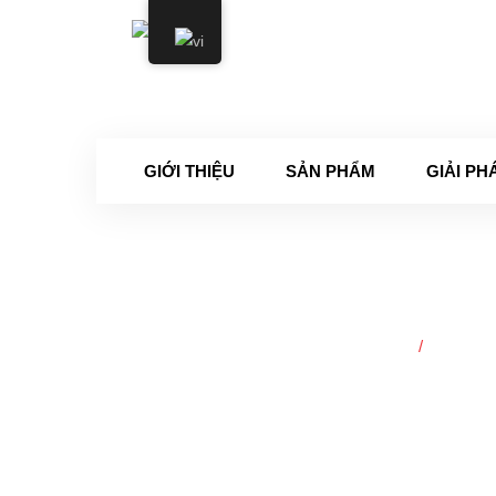
Thứ 2
GIỚI THIỆU
SẢN PHẨM
GIẢI PH
Trang chủ
Chăm s
/