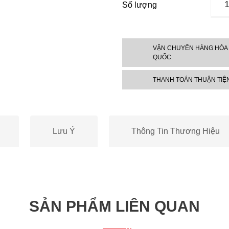
Số lượng
xịt
vệ
sinh
phan
VẬN CHUYỂN HÀNG HÓA
QUỐC
thắn
xe
THANH TOÁN THUẬN TIỆ
ô
tô
3M
0888
Lưu Ý
Thông Tin Thương Hiệu
High
Powe
Brak
Clea
396g
số
SẢN PHẨM LIÊN QUAN
lượn