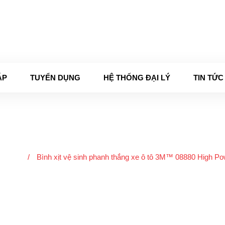
 - Thứ 7 (8:00 - 17:00)
ÁP
TUYỂN DỤNG
HỆ THỐNG ĐẠI LÝ
TIN TỨC
Sản phẩm
óc xe
/
Bình xịt vệ sinh phanh thắng xe ô tô 3M™ 08880 High P