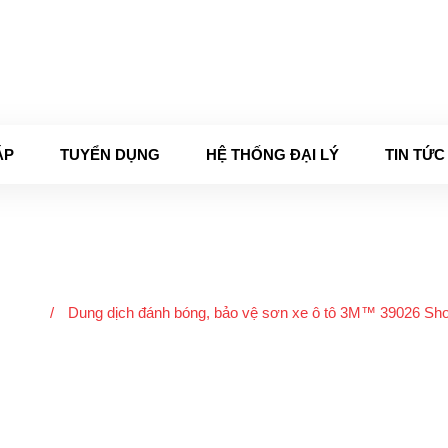
 - Thứ 7 (8:00 - 17:00)
ÁP
TUYỂN DỤNG
HỆ THỐNG ĐẠI LÝ
TIN TỨC
Sản phẩm
óc xe
/
Dung dịch đánh bóng, bảo vệ sơn xe ô tô 3M™ 39026 Sh