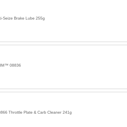
i-Seize Brake Lube 255g
ử 3M™ 08836
866 Throttle Plate & Carb Cleaner 241g