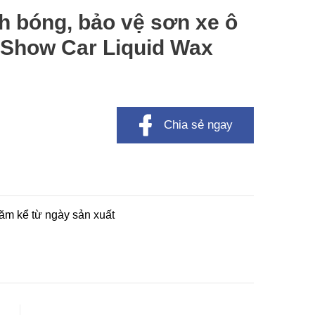
h bóng, bảo vệ sơn xe ô
Show Car Liquid Wax
Chia sẻ ngay
ăm kể từ ngày sản xuất
g