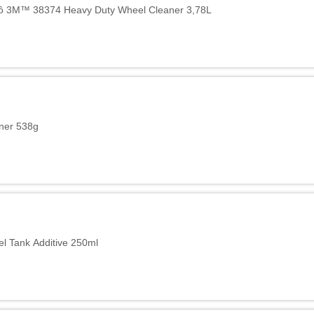
 tô 3M™ 38374 Heavy Duty Wheel Cleaner 3,78L
aner 538g
l Tank Additive 250ml