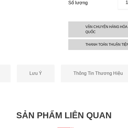
Số lượng
dịch
đánh
bóng
bảo
VẬN CHUYỂN HÀNG HÓA
QUỐC
vệ
sơn
THANH TOÁN THUẬN TIỆ
xe
ô
tô
3M
Lưu Ý
Thông Tin Thương Hiệu
3902
Sho
Car
Liqui
Wax
473m
SẢN PHẨM LIÊN QUAN
số
lượn