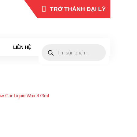
TRỞ THÀNH ĐẠI LÝ
0965 262 422
HOTLINE
LIÊN HỆ
Tìm
kiếm
sản
phẩm
ow Car Liquid Wax 473ml