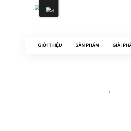
Thứ 2
GIỚI THIỆU
SẢN PHẨM
GIẢI PH
Trang chủ
Chăm s
/