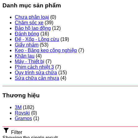
Danh mục sản phẩm
Chưa phân loại
(0)
Chăm sóc xe
(39)
Bảo hộ lao động
(12)
Đánh bóng
(16)
Đế - Xốp - Lông cừu
(19)
Giấy nhám
(53)
Keo - Băng keo công nghiệp
(7)
Khăn lau
(4)
Máy - Thiết bị
(7)
Phim cách nhiệt 3
(7)
Quy trình sửa chữa
(15)
Sửa chữa cản nhựa
(4)
Thương hiệu
3M
(182)
Rovski
(0)
Gramos
(1)
Filter
Showing the single result