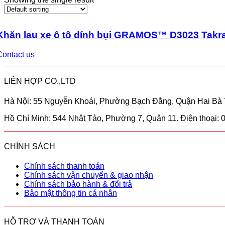
Khăn lau xe ô tô dính bụi GRAMOS™ D3023 Takr
Contact us
LIÊN HỢP CO.,LTD
Hà Nội: 55 Nguyễn Khoái, Phường Bạch Đằng, Quận Hai Bà T
Hồ Chí Minh: 544 Nhật Tảo, Phường 7, Quận 11. Điện thoại:
CHÍNH SÁCH
Chính sách thanh toán
Chính sách vận chuyển & giao nhận
Chính sách bảo hành & đổi trả
Bảo mật thông tin cá nhân
HỖ TRỢ VÀ THANH TOÁN