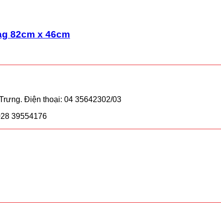
ag 82cm x 46cm
rưng. Điện thoại: 04 35642302/03
 028 39554176