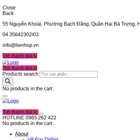
Close
Back
55 Nguyễn Khoái, Phường Bạch Đằng, Quận Hai Bà Trưng, 
04 35642302/03
info@lienhop.vn
Trở thành đại lý
Trở thành đại lý
Products search
No products in the cart .
Mon - Sat (8:00 - 17:00)
Trở thành đại lý
HOTLINE
0965 262 422
No products in the cart .
About
Về Đại Thống