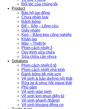
Đối tác của chúng tôi
Product
Bảo hộ lao động
Chưa phân loại
Đánh bóng
Đế – Xốp – Lông cừu
Giấy nhám
Keo – Băng keo công nghiệp
Khăn lau
Máy – Thiết bị
Phim cách nhiệt 3
Quy trình sửa chữa
Sửa chữa cản nhựa
Solutions
Phim cách nhiệt ô tô
Phim cách nhiệt nhà kính
Đánh bóng bề mặt sơn
Vệ sinh & bảo dưỡng nội thất
Rửa xe & phục hồi ngoại thất
Phủ gầm
Vệ sinh giàn lạnh
Vệ sinh kim phun điện tử
Vệ sinh phanh (thắng)
Vệ sinh khoang động cơ