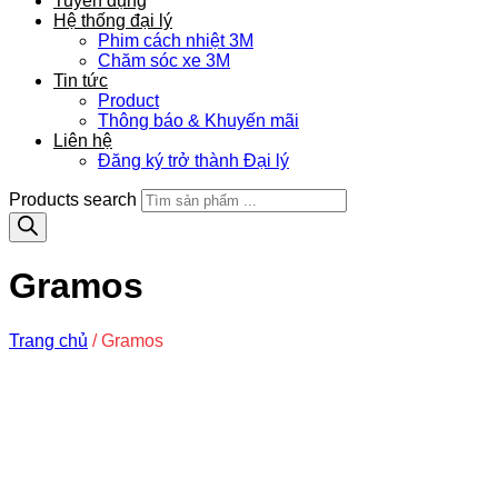
Tuyển dụng
Hệ thống đại lý
Phim cách nhiệt 3M
Chăm sóc xe 3M
Tin tức
Product
Thông báo & Khuyến mãi
Liên hệ
Đăng ký trở thành Đại lý
Products search
Gramos
Trang chủ
/
Gramos