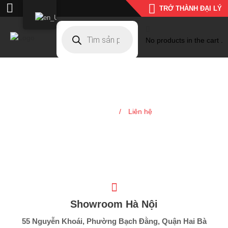
TRỞ THÀNH ĐẠI LÝ
No products in the cart .
Liên hệ
Trang chủ
/
Liên hệ
Showroom Hà Nội
55 Nguyễn Khoái, Phường Bạch Đằng, Quận Hai Bà