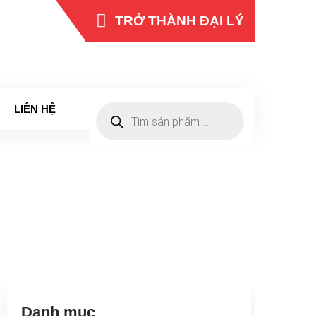
TRỞ THÀNH ĐẠI LÝ
0965 262 422
HOTLINE
LIÊN HỆ
Products
search
Danh mục