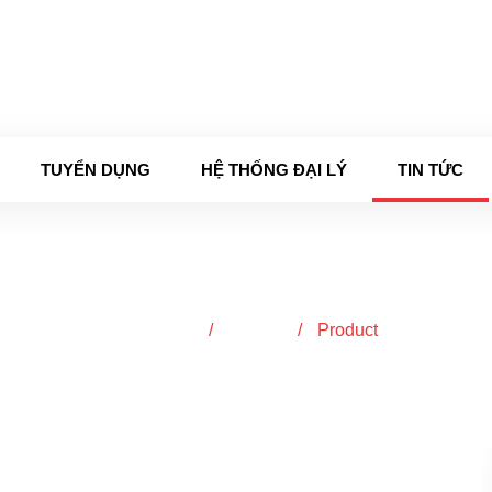
 Sat (8:00 - 17:00)
TUYỂN DỤNG
HỆ THỐNG ĐẠI LÝ
TIN TỨC
Product
Trang chủ
/
Tin tức
/
Product